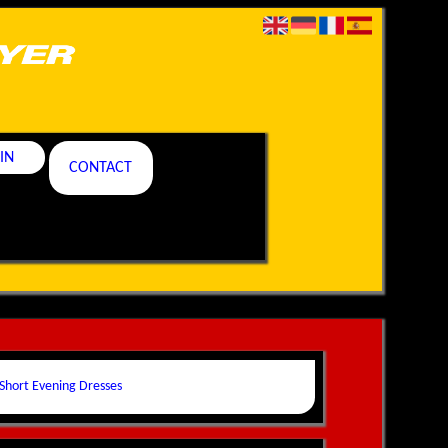
IN
CONTACT
Short Evening Dresses